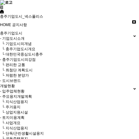
충주기업도시_넥스폴리스
HOME
공지사항
충주기업도시
- 기업도시소개
└ 기업도시의개념
└ 충주기업도시개요
└ 대한민국중심도시충주
- 충주기업도시의강점
└ 편리한 교통
└ 최첨단 계획도시
└ 저렴한 분양가
- 도시브랜드
개발현황
- 입주업체현황
- 주요용지개발계획
└ 지식산업용지
└ 주거용지
└ 상업지원시설
- 토지이용계획
└ 사업개요
└ 지식산업용지
└ 단독/근린생활시설용지
└ 공동주택용지