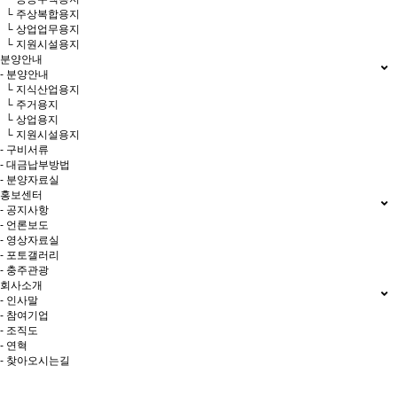
└ 주상복합용지
└ 상업업무용지
└ 지원시설용지
분양안내
- 분양안내
└ 지식산업용지
└ 주거용지
└ 상업용지
└ 지원시설용지
- 구비서류
- 대금납부방법
- 분양자료실
홍보센터
- 공지사항
- 언론보도
- 영상자료실
- 포토갤러리
- 충주관광
회사소개
- 인사말
- 참여기업
- 조직도
- 연혁
- 찾아오시는길