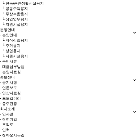
└ 단독/근린생활시설용지
└ 공동주택용지
└ 주상복합용지
└ 상업업무용지
└ 지원시설용지
분양안내
- 분양안내
└ 지식산업용지
└ 주거용지
└ 상업용지
└ 지원시설용지
- 구비서류
- 대금납부방법
- 분양자료실
홍보센터
- 공지사항
- 언론보도
- 영상자료실
- 포토갤러리
- 충주관광
회사소개
- 인사말
- 참여기업
- 조직도
- 연혁
- 찾아오시는길