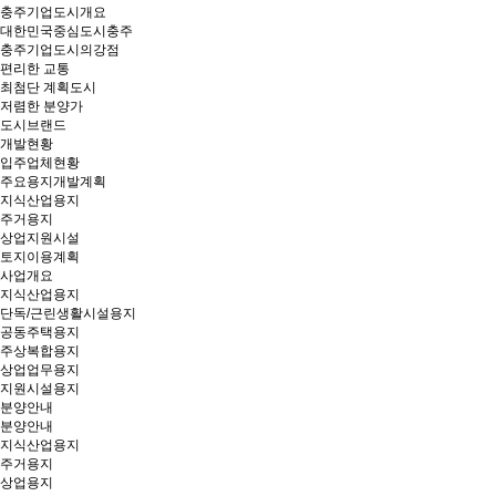
충주기업도시개요
대한민국중심도시충주
충주기업도시의강점
편리한 교통
최첨단 계획도시
저렴한 분양가
도시브랜드
개발현황
입주업체현황
주요용지개발계획
지식산업용지
주거용지
상업지원시설
토지이용계획
사업개요
지식산업용지
단독/근린생활시설용지
공동주택용지
주상복합용지
상업업무용지
지원시설용지
분양안내
분양안내
지식산업용지
주거용지
상업용지