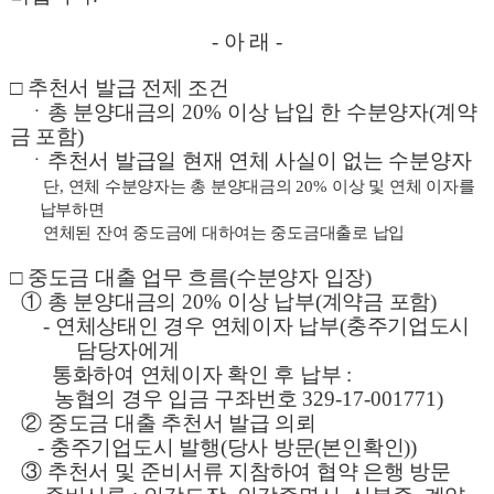
-
아 래
-
□
추천서 발급 전제 조건
ㆍ
총 분양대금의
20%
이상 납입 한 수분양자
(
계약
금 포함
)
ㆍ
추천서 발급일 현재 연체 사실이 없는 수분양자
단
,
연체 수분양자는 총 분양대금의
20%
이상 및 연체 이자를
납부하면
연체된 잔여
중도금에 대하여는 중도금대출로 납입
□
중도금 대출 업무 흐름
(
수분양자 입장
)
①
총 분양대금의
20%
이상 납부
(
계약금 포함
)
-
연체상태인 경우 연체이자 납부
(
충주기업도시
담당자에게
통화하여 연체이자 확인 후 납부
:
농협의 경우 입금 구좌번호
329-17-001771)
②
중도금 대출 추천서 발급 의뢰
-
충주기업도시 발행
(
당사 방문
(
본인확인
))
③
추천서 및 준비서류 지참하여 협약 은행 방문