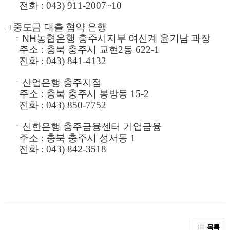
전화
: 043) 911-2007~10
□
중도금 대출 협약 은행
ㆍNH농협은행
충주시지부 여신계 윤기남 과장
주소
:
충북 충주시 교현
2
동
622-1
전화
: 043) 841-4132
ㆍ
산업은행 충주지점
주소
:
충북 충주시 봉방동
15-2
전화
: 043) 850-7752
ㆍ
신한은행 충주금융센터 기업금융
주소
:
충북 충주시 성서동
1
전화
: 043) 842-3518
목록