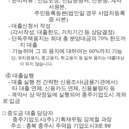
-
준비서류
:
인감도장
,
인감증명서
,
신분증
,
계약
서원본
,
주민등록등본
(
법인일 경우 사업자등록
증 사본
)
-
대출신청서 작성
(
각서작성
,
대출한도
,
거치기간 등 상담결정
)
-
단독주택용지는 최대 총 분양대금의
70%
한도까
지 대출
가능하며 그 외 용지에 대하여는
60%
까지 가능
단
,
유치원용지
,
종교용지
,
학교용지 등 일부 용지는 대출대상
이 되지 않습니다
.
④
대출실행
-
대출 실행 전 간략한 신용조사
(
금융기관에서
)
타 대출 연체
,
신용카드 연체
,
신용불량자 등
-
계약서 상 약정일에 실행되어 충주기업도시 계좌
로 입금
□
중도금 대출 담당자
ㆍ
충주기업도시
(
주
)
기획재무팀 강계철 과장
주소
:
충북 충주시 주덕읍 기업도시3로 99