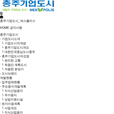
충주기업도시_넥스폴리스
HOME
공지사항
충주기업도시
- 기업도시소개
└ 기업도시의개념
└ 충주기업도시개요
└ 대한민국중심도시충주
- 충주기업도시의강점
└ 편리한 교통
└ 최첨단 계획도시
└ 저렴한 분양가
- 도시브랜드
개발현황
- 입주업체현황
- 주요용지개발계획
└ 지식산업용지
└ 주거용지
└ 상업지원시설
- 토지이용계획
└ 사업개요
└ 지식산업용지