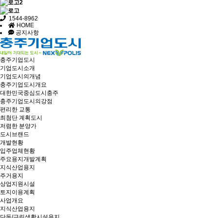
1544-8962
HOME
공지사항
충주기업도시
기업도시소개
기업도시의개념
충주기업도시개요
대한민국중심도시충주
충주기업도시의강점
편리한 교통
최첨단 계획도시
저렴한 분양가
도시브랜드
개발현황
입주업체현황
주요용지개발계획
지식산업용지
주거용지
상업지원시설
토지이용계획
사업개요
지식산업용지
단독/근린생활시설용지