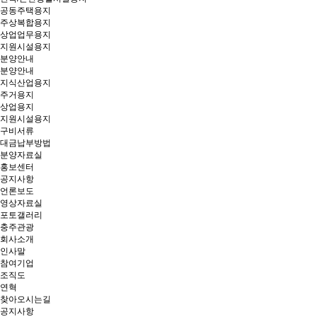
공동주택용지
주상복합용지
상업업무용지
지원시설용지
분양안내
분양안내
지식산업용지
주거용지
상업용지
지원시설용지
구비서류
대금납부방법
분양자료실
홍보센터
공지사항
언론보도
영상자료실
포토갤러리
충주관광
회사소개
인사말
참여기업
조직도
연혁
찾아오시는길
공지사항