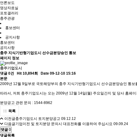
언론보도
영상자료실
포토갤러리
충주관광
홍보센터
공지사항
홍보센터
공지사항
충주 지식기반형기업도시 선수금분양승인 통보
페이지 정보
충주기업도시
댓글 0건
Hit 10,894회
Date 09-12-10 15:16
본문
2009년 12월 9일부로 국토해양부의 충주 지식기반형기업도시 선수금분양승인 통보
따라서, 저희 충주기업도시는 오는 2009년 12월 14일(월) 주요일간지 및 당사 홈
분양공고 관련 문의 : 1544-8962
목록
이전글
충주기업도시 토지분양공고
09.12.12
다음글
기업이전 및 토지분양 문의시 대표전화를 이용하여 주십시요
09.09.24
댓글
0
댓글목록