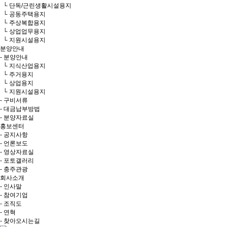
└ 단독/근린생활시설용지
└ 공동주택용지
└ 주상복합용지
└ 상업업무용지
└ 지원시설용지
분양안내
- 분양안내
└ 지식산업용지
└ 주거용지
└ 상업용지
└ 지원시설용지
- 구비서류
- 대금납부방법
- 분양자료실
홍보센터
- 공지사항
- 언론보도
- 영상자료실
- 포토갤러리
- 충주관광
회사소개
- 인사말
- 참여기업
- 조직도
- 연혁
- 찾아오시는길