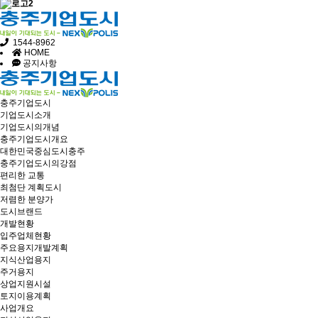
1544-8962
HOME
공지사항
충주기업도시
기업도시소개
기업도시의개념
충주기업도시개요
대한민국중심도시충주
충주기업도시의강점
편리한 교통
최첨단 계획도시
저렴한 분양가
도시브랜드
개발현황
입주업체현황
주요용지개발계획
지식산업용지
주거용지
상업지원시설
토지이용계획
사업개요