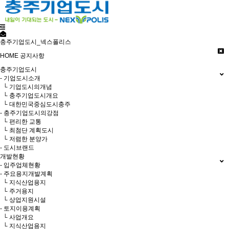
충주기업도시_넥스폴리스
HOME
공지사항
충주기업도시
- 기업도시소개
└ 기업도시의개념
└ 충주기업도시개요
└ 대한민국중심도시충주
- 충주기업도시의강점
└ 편리한 교통
└ 최첨단 계획도시
└ 저렴한 분양가
- 도시브랜드
개발현황
- 입주업체현황
- 주요용지개발계획
└ 지식산업용지
└ 주거용지
└ 상업지원시설
- 토지이용계획
└ 사업개요
└ 지식산업용지