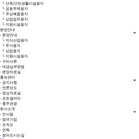
└ 단독/근린생활시설용지
└ 공동주택용지
└ 주상복합용지
└ 상업업무용지
└ 지원시설용지
분양안내
- 분양안내
└ 지식산업용지
└ 주거용지
└ 상업용지
└ 지원시설용지
- 구비서류
- 대금납부방법
- 분양자료실
홍보센터
- 공지사항
- 언론보도
- 영상자료실
- 포토갤러리
- 충주관광
회사소개
- 인사말
- 참여기업
- 조직도
- 연혁
- 찾아오시는길