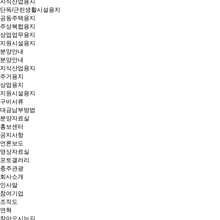
지식산업용지
단독/근린생활시설용지
공동주택용지
주상복합용지
상업업무용지
지원시설용지
분양안내
분양안내
지식산업용지
주거용지
상업용지
지원시설용지
구비서류
대금납부방법
분양자료실
홍보센터
공지사항
언론보도
영상자료실
포토갤러리
충주관광
회사소개
인사말
참여기업
조직도
연혁
찾아오시는길